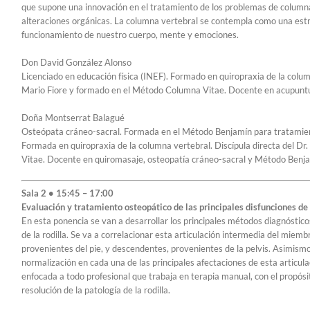
que supone una innovación en el tratamiento de los problemas de columna
alteraciones orgánicas. La columna vertebral se contempla como una estru
funcionamiento de nuestro cuerpo, mente y emociones.
Don David González Alonso
Licenciado en educación física (INEF). Formado en quiropraxia de la colum
Mario Fiore y formado en el Método Columna Vitae. Docente en acupuntur
Doña Montserrat Balagué
Osteópata cráneo-sacral. Formada en el Método Benjamín para tratamien
Formada en quiropraxia de la columna vertebral. Discípula directa del D
Vitae. Docente en quiromasaje, osteopatía cráneo-sacral y Método Benja
Sala 2 • 15:45 – 17:00
Evaluación y tratamiento osteopático de las principales disfunciones de 
En esta ponencia se van a desarrollar los principales métodos diagnósticos
de la rodilla. Se va a correlacionar esta articulación intermedia del miemb
provenientes del pie, y descendentes, provenientes de la pelvis. Asimism
normalización en cada una de las principales afectaciones de esta articu
enfocada a todo profesional que trabaja en terapia manual, con el propósito
resolución de la patología de la rodilla.