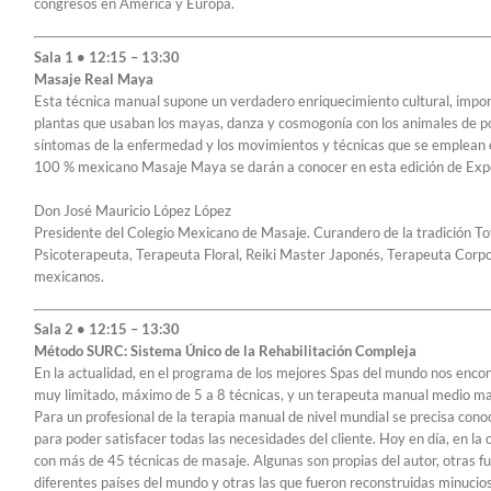
congresos en América y Europa.
Sala 1 • 12:15 – 13:30
Masaje Real Maya
Esta técnica manual supone un verdadero enriquecimiento cultural, import
plantas que usaban los mayas, danza y cosmogonía con los animales de pod
síntomas de la enfermedad y los movimientos y técnicas que se emplean en
100 % mexicano Masaje Maya se darán a conocer en esta edición de Ex
Don José Mauricio López López
Presidente del Colegio Mexicano de Masaje. Curandero de la tradición To
Psicoterapeuta, Terapeuta Floral, Reiki Master Japonés, Terapeuta Corpor
mexicanos.
Sala 2 • 12:15 – 13:30
Método SURC: Sistema Único de la Rehabilitación Compleja
En la actualidad, en el programa de los mejores Spas del mundo nos enc
muy limitado, máximo de 5 a 8 técnicas, y un terapeuta manual medio man
Para un profesional de la terapia manual de nivel mundial se precisa con
para poder satisfacer todas las necesidades del cliente. Hoy en día, en 
con más de 45 técnicas de masaje. Algunas son propias del autor, otras fu
diferentes países del mundo y otras las que fueron reconstruidas minucios