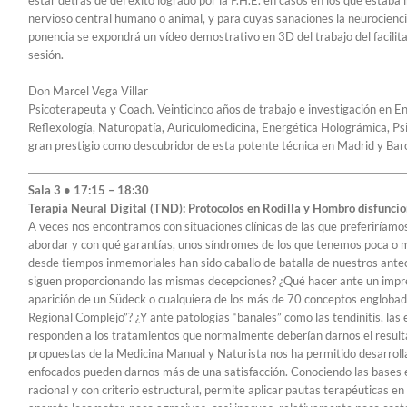
estar detrás de del éxito logrado por la P.H.E. en casos en los que estaba
nervioso central humano o animal, y para cuyas sanaciones la neurocienci
ponencia se expondrá un vídeo demostrativo en 3D del trabajo del facili
sesión.
Don Marcel Vega Villar
Psicoterapeuta y Coach. Veinticinco años de trabajo e investigación en 
Reflexología, Naturopatía, Auriculomedicina, Energética Holográmica, Ps
gran prestigio como descubridor de esta potente técnica en Madrid y Bar
Sala 3 • 17:15 – 18:30
Terapia Neural Digital (TND): Protocolos en Rodilla y Hombro disfuncio
A veces nos encontramos con situaciones clínicas de las que preferiríam
abordar y con qué garantías, unos síndromes de los que tenemos poca o 
desde tiempos inmemoriales han sido caballo de batalla de nuestros antec
siguen proporcionando las mismas decepciones? ¿Qué hacer ante un imprev
aparición de un Südeck o cualquiera de los más de 70 conceptos englobad
Regional Complejo”? ¿Y ante patologías “banales” como las tendinitis, las en
responden a los tratamientos que normalmente deberían darnos el resulta
propuestas de la Medicina Manual y Naturista nos ha permitido desarrolla
enfocados pueden darnos más de una satisfacción. Conociendo las bases e
racional y con criterio estructural, permite aplicar pautas terapéuticas en