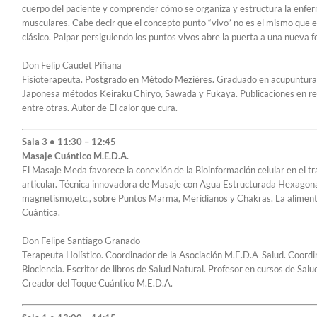
cuerpo del paciente y comprender cómo se organiza y estructura la enferm
musculares. Cabe decir que el concepto punto “vivo” no es el mismo que el
clásico. Palpar persiguiendo los puntos vivos abre la puerta a una nueva
Don Felip Caudet Piñana
Fisioterapeuta. Postgrado en Método Meziéres. Graduado en acupuntura.
Japonesa métodos Keiraku Chiryo, Sawada y Fukaya. Publicaciones en rev
entre otras. Autor de El calor que cura.
Sala 3 • 11:30 – 12:45
Masaje Cuántico M.E.D.A.
El Masaje Meda favorece la conexión de la Bioinformación celular en el tr
articular. Técnica innovadora de Masaje con Agua Estructurada Hexagon
magnetismo,etc., sobre Puntos Marma, Meridianos y Chakras. La aliment
Cuántica.
Don Felipe Santiago Granado
Terapeuta Holístico. Coordinador de la Asociación M.E.D.A-Salud. Coordi
Biociencia. Escritor de libros de Salud Natural. Profesor en cursos de Salu
Creador del Toque Cuántico M.E.D.A.