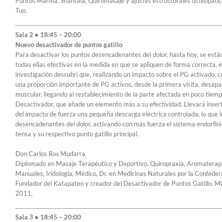
Puntos Marma, Shantala, Quiromasaje y ajustes estructurales osteopátic
Tuo.
Sala 2 • 18:45 – 20:00
Nuevo desactivador de puntos gatillo
Para desactivar los puntos desencadenantes del dolor, hasta hoy, se están
todas ellas efectivas en la medida en que se apliquen de forma correcta, 
investigación descubrí que, realizando un impacto sobre el PG activado, 
una proporción importante de PG activos, desde la primera visita, desapar
muscular, llegando al restablecimiento de la parte afectada en poco tiem
Desactivador, que añade un elemento más a su efectividad. Llevará insert
del impacto de fuerza una pequeña descarga eléctrica controlada, lo que 
desencadenantes del dolor, activando con más fuerza el sistema endorfíni
tensa y su respectivo punto gatillo principal.
Don Carlos Ros Mudarra
Diplomado en Masaje Terapéutico y Deportivo, Quiropraxia, Aromaterapia
Manuales, Iridología, Médico, Dr. en Medicinas Naturales por la Confeder
Fundador del Katapateo y creador del Desactivador de Puntos Gatillo. M
2011.
Sala 3 • 18:45 – 20:00