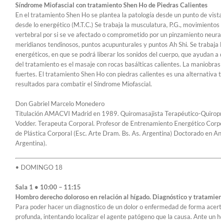
Síndrome Miofascial con tratamiento Shen Ho de Piedras Calientes
En el tratamiento Shen Ho se plantea la patología desde un punto de vista
desde lo energético (M.T.C.) Se trabaja la musculatura, P.G., movimientos
vertebral por si se ve afectado o comprometido por un pinzamiento neural
meridianos tendinosos, puntos acupunturales y puntos Ah Shi. Se trabaja l
energéticos, en que se podrá liberar los sonidos del cuerpo, que ayudan 
del tratamiento es el masaje con rocas basálticas calientes. La maniobras
fuertes. El tratamiento Shen Ho con piedras calientes es una alternativa
resultados para combatir el Síndrome Miofascial.
Don Gabriel Marcelo Monedero
Titulación AMACVI Madrid en 1989. Quiromasajista Terapéutico-Quiroprá
Vodder. Terapeuta Corporal. Profesor de Entrenamiento Energético Corpo
de Plástica Corporal (Esc. Arte Dram. Bs. As. Argentina) Doctorado en Ant
Argentina).
• DOMINGO 18
Sala 1 • 10:00 – 11:15
Hombro derecho doloroso en relación al hígado. Diagnóstico y tratamien
Para poder hacer un diagnostico de un dolor o enfermedad de forma acer
profunda, intentando localizar el agente patógeno que la causa. Ante un