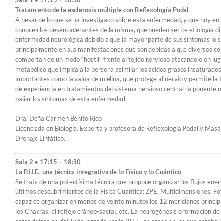
Tratamiento de la esclerosis múltiple con Reflexología Podal
A pesar de lo que se ha investigado sobre esta enfermedad, y que hoy en d
conocen los desencadenantes de la misma, que pueden ser de etiología dif
enfermedad neurológica debido a que la mayor parte de sus síntomas lo so
principalmente en sus manifestaciones que son debidas a que diversos c
comportan de un modo “hostil” frente al tejido nervioso atacándolo en lu
metabólico que impida a la persona asimilar los ácidos grasos insaturados
importantes como la vaina de mielina, que protege al nervio y permite la 
de experiencia en tratamientos del sistema nervioso central, la ponente
paliar los síntomas de esta enfermedad.
Dra. Doña Carmen Benito Rico
Licenciada en Biología. Experta y profesora de Reflexología Podal y Ma
Drenaje Linfático.
Sala 2 • 17:15 – 18:30
La P.H.E., una técnica integrativa de lo Físico y lo Cuántico
Se trata de una potentísima técnica que propone organizar los flujos ene
últimos descubrimientos de la Física Cuántica: ZPE, Multidimensiones, F
capaz de organizar en menos de veinte minutos los 12 meridianos principa
los Chakras, el reflejo cráneo-sacral, etc. La neurogénesis o formación d