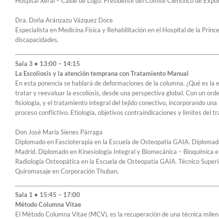
Hospital Xeral – Calde de Lugo. Presidente del Comité Científico de Exp
Dra. Doña Aránzazu Vázquez Doce
Especialista en Medicina Física y Rehabilitación en el Hospital de la Prin
discapacidades.
Sala 3 • 13:00 – 14:15
La Escoliosis y la atención temprana con Tratamiento Manual
En esta ponencia se hablará de deformaciones de la columna. ¿Qué es la es
tratar y reevaluar la escoliosis, desde una perspectiva global. Con un or
fisiología, y el tratamiento integral del tejido conectivo, incorporando un
proceso conflictivo. Etiología, objetivos contraindicaciones y limites del t
Don José María Sienes Párraga
Diplomado en Fascioterapia en la Escuela de Osteopatía GAIA. Diplomado
Madrid. Diplomado en Kinesiología Integral y Biomecánica – Bioquímica 
Radiología Osteopática en la Escuela de Osteopatía GAIA. Técnico Superio
Quiromasaje en Corporación Thuban.
Sala 1 • 15:45 – 17:00
Método Columna Vitae
El Método Columna Vitae (MCV), es la recuperación de una técnica milena