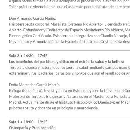
a quien recibe el masaje a que acompañe el proceso con la expresión, por
Taller práctico vivencial en el que el asistente podrá disfrutar de este ben
Don Armando García Núñez
Psicoterapeuta corporal. Masajista (Sistema Rio Abierto). Licenciado en C
Abierto. Cofundador y Codirector de Espacio Movimiento Río Abierto, Ma
Bioenergético Certificado. Psicoterapia Integrativa con Claudio Naranjo,
Movimiento y Armonización en la Escuela de Teatro de Cristina Rota de
Sala 3 • 16:30 – 17:45
Los beneficios del par biomagnético en el estrés, la salud y la belleza
Terapia biológica y natural que restaura la salud mediante campos magnét
exterminar virus, bacterias, parásitos y hongos que son el resultado de gr
Doña Mercedes García Martín
Bióloga (Bioquímica). Investigadora en Psicobiología en la Universidad 
Profesora de Terapias Biológicas y Naturales en el Máster para Periodistas
Madrid. Actualmente dirige el Instituto Psicobiológico Daeg&tvp en Madrid
psicoterapeuta y docente en psicología y neurociencia.
Sala 1 • 18:00 – 19:15
Osteopatía y Propiocepción