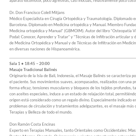
aparato locomotor, poco agresivas, casi inocuas, relativamente poco cost
Dr. Don Francisco Colell Mitjans
Médico Especialista en Cirugía Ortopédica y Traumatología. Diplomado e
Barcelona. Diplomado en Medicina ortopédica y Manual. Miembro Fundado
Medicina ortopédica y Manual” (GBMOIM). Autor del libro “Osteopatía Visc
Podal: Conocer, Aprender y Tratar” y “Técnicas de Infiltración articular y
de Medicina Ortopédica y Manual y de Técnicas de Infiltración en Medicin
en diversas naciones de Hispanoamérica.
Sala 1 • 18:45 – 20:00
Masaje Tradicional Balinés
Originario de la Isla de Bali, Indonesia, el Masaje Balinés se caracteriza p
el paciente. Sus movimientos suaves, acompasados, realizados con una p
forma eficaz, tensiones musculares y bloqueos de los tejidos profundos, ta
con aceites especiales, induce a un estado de relajación total, permitiéndo
origen está considerado como un regalo divino. Especialmente indicado en
problemas de circulación y tratamientos adelgazantes, es el masaje más 
Terapias y Belleza de todo el mundo.
Don Ramón Costa Encinas
Experto en Terapias Manuales, tanto Orientales como Occidentales: Masaj