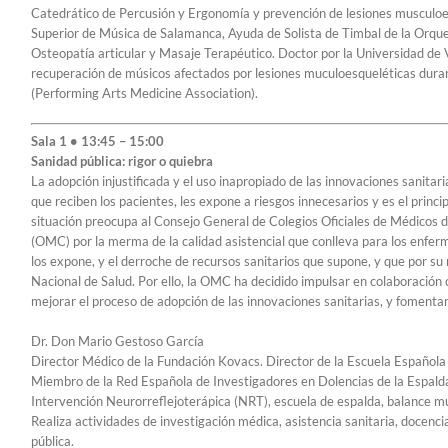
Catedrático de Percusión y Ergonomía y prevención de lesiones musculoe
Superior de Música de Salamanca, Ayuda de Solista de Timbal de la Orque
Osteopatía articular y Masaje Terapéutico. Doctor por la Universidad de V
recuperación de músicos afectados por lesiones muculoesqueléticas dur
(Performing Arts Medicine Association).
Sala 1 • 13:45 – 15:00
Sanidad pública: rigor o quiebra
La adopción injustificada y el uso inapropiado de las innovaciones sanitari
que reciben los pacientes, les expone a riesgos innecesarios y es el princi
situación preocupa al Consejo General de Colegios Oficiales de Médicos 
(OMC) por la merma de la calidad asistencial que conlleva para los enfermo
los expone, y el derroche de recursos sanitarios que supone, y que por s
Nacional de Salud. Por ello, la OMC ha decidido impulsar en colaboració
mejorar el proceso de adopción de las innovaciones sanitarias, y fomenta
Dr. Don Mario Gestoso García
Director Médico de la Fundación Kovacs. Director de la Escuela Española d
Miembro de la Red Española de Investigadores en Dolencias de la Espalda.
Intervención Neurorreflejoterápica (NRT), escuela de espalda, balance mu
Realiza actividades de investigación médica, asistencia sanitaria, docenci
pública.