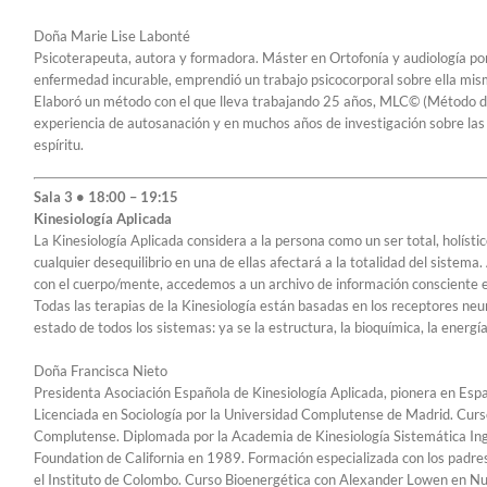
Doña Marie Lise Labonté
Psicoterapeuta, autora y formadora. Máster en Ortofonía y audiología po
enfermedad incurable, emprendió un trabajo psicocorporal sobre ella mis
Elaboró un método con el que lleva trabajando 25 años, MLC© (Método de 
experiencia de autosanación y en muchos años de investigación sobre las c
espíritu.
Sala 3 • 18:00 – 19:15
Kinesiología Aplicada
La Kinesiología Aplicada considera a la persona como un ser total, holísti
cualquier desequilibrio en una de ellas afectará a la totalidad del siste
con el cuerpo/mente, accedemos a un archivo de información consciente e
Todas las terapias de la Kinesiología están basadas en los receptores neur
estado de todos los sistemas: ya se la estructura, la bioquímica, la energía
Doña Francisca Nieto
Presidenta Asociación Española de Kinesiología Aplicada, pionera en Esp
Licenciada en Sociología por la Universidad Complutense de Madrid. Cur
Complutense. Diplomada por la Academia de Kinesiología Sistemática Ing
Foundation de California en 1989. Formación especializada con los padre
el Instituto de Colombo. Curso Bioenergética con Alexander Lowen en N