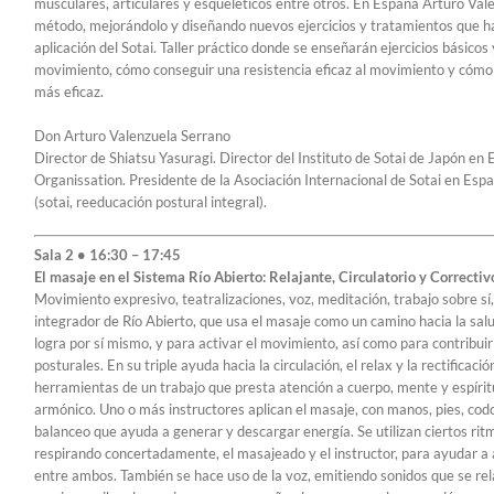
musculares, articulares y esqueléticos entre otros. En España Arturo Va
método, mejorándolo y diseñando nuevos ejercicios y tratamientos que h
aplicación del Sotai. Taller práctico donde se enseñarán ejercicios básico
movimiento, cómo conseguir una resistencia eficaz al movimiento y cómo 
más eficaz.
Don Arturo Valenzuela Serrano
Director de Shiatsu Yasuragi. Director del Instituto de Sotai de Japón en 
Organissation. Presidente de la Asociación Internacional de Sotai en Espa
(sotai, reeducación postural integral).
Sala 2 • 16:30 – 17:45
El masaje en el Sistema Río Abierto: Relajante, Circulatorio y Correctiv
Movimiento expresivo, teatralizaciones, voz, meditación, trabajo sobre sí, 
integrador de Río Abierto, que usa el masaje como un camino hacia la salu
logra por sí mismo, y para activar el movimiento, así como para contribui
posturales. En su triple ayuda hacia la circulación, el relax y la rectificac
herramientas de un trabajo que presta atención a cuerpo, mente y espíritu,
armónico. Uno o más instructores aplican el masaje, con manos, pies, codo
balanceo que ayuda a generar y descargar energía. Se utilizan ciertos rit
respirando concertadamente, el masajeado y el instructor, para ayudar a a
entre ambos. También se hace uso de la voz, emitiendo sonidos que se rel