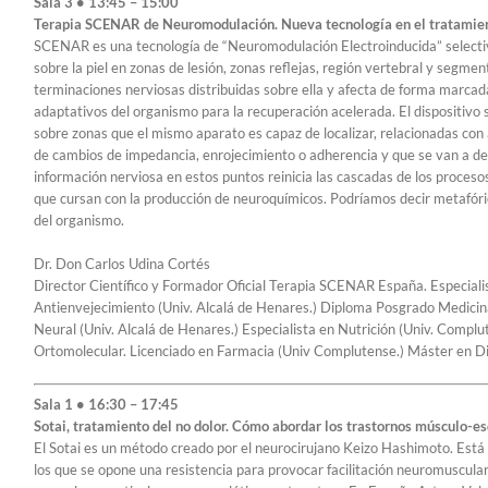
Sala 3 • 13:45 – 15:00
Terapia SCENAR de Neuromodulación. Nueva tecnología en el tratamient
SCENAR es una tecnología de “Neuromodulación Electroinducida” selectiva
sobre la piel en zonas de lesión, zonas reflejas, región vertebral y segm
terminaciones nerviosas distribuidas sobre ella y afecta de forma marcada
adaptativos del organismo para la recuperación acelerada. El dispositivo 
sobre zonas que el mismo aparato es capaz de localizar, relacionadas con 
de cambios de impedancia, enrojecimiento o adherencia y que se van a de
información nerviosa en estos puntos reinicia las cascadas de los proceso
que cursan con la producción de neuroquímicos. Podríamos decir metafór
del organismo.
Dr. Don Carlos Udina Cortés
Director Científico y Formador Oficial Terapia SCENAR España. Especiali
Antienvejecimiento (Univ. Alcalá de Henares.) Diploma Posgrado Medicina
Neural (Univ. Alcalá de Henares.) Especialista en Nutrición (Univ. Compl
Ortomolecular. Licenciado en Farmacia (Univ Complutense.) Máster en Di
Sala 1 • 16:30 – 17:45
Sotai, tratamiento del no dolor. Cómo abordar los trastornos músculo-e
El Sotai es un método creado por el neurocirujano Keizo Hashimoto. Está 
los que se opone una resistencia para provocar facilitación neuromuscular,