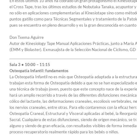
En estos últimos 10 años ha cobrado un gran protagonismo el Kinesiotape 
el Cross Tape, tras los últimos estudios de Nobutaka Tanaka, acupuntor y
no sólo en aplicaciones complementarias al Kinesiotape sino como método
puntos gatillo como para Técnicas Segmentales y tratamiento de la Patolo
pues se encuentra en pleno desarrollo y es la gran desconocida en cuanto
Don Txema Aguirre
Autor de Kinesiology Tape Manual Aplicaciones Prácticas, junto a María
(EMM y Biolaster). Exmasajista de la Selección Nacional de Ciclismo, G
Sala 3 • 10:00 – 11:15
Osteopatía Infantil: fundamentos
La Osteopatía Infantil no es más que Osteopatía adaptada a la estructura
trabajan esta forma de Osteopatía debido a que no se han especializado en
una técnica de trabajo joven, puesto que este concepto nace de la experi
hará un amplio recorrido a través de las diferentes disfunciones mecánica
cólico del lactante, las deformaciones craneales, escoliosis vertebrales, n
los nervios craneales, entre otras. Para ello contaremos con la eficaz her
Osteopatía Craneal, Estructural y Visceral aplicadas al bebé, la Reorgani
Sacral. Cualquiera de estas disfunciones, siendo de origen mecánico, se t
alguno y siendo de gran eficacia, con resultados visibles de forma inmedi
proceso recuperatorio realmente rápido para los bebés o niños.