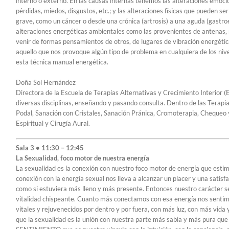
interno o externo. En las causas internas tenemos las alteraciones emoci
pérdidas, miedos, disgustos, etc.; y las alteraciones físicas que pueden se
grave, como un cáncer o desde una crónica (artrosis) a una aguda (gastroe
alteraciones energéticas ambientales como las provenientes de antenas, m
venir de formas pensamientos de otros, de lugares de vibración energética
aquello que nos provoque algún tipo de problema en cualquiera de los niv
esta técnica manual energética.
Doña Sol Hernández
Directora de la Escuela de Terapias Alternativas y Crecimiento Interior 
diversas disciplinas, enseñando y pasando consulta. Dentro de las Terapia
Podal, Sanación con Cristales, Sanación Pránica, Cromoterapia, Chequeo 
Espiritual y Cirugía Aural.
Sala 3 • 11:30 – 12:45
La Sexualidad, foco motor de nuestra energía
La sexualidad es la conexión con nuestro foco motor de energía que estim
conexión con la energía sexual nos lleva a alcanzar un placer y una satisfa
como si estuviera más lleno y más presente. Entonces nuestro carácter se
vitalidad chispeante. Cuanto más conectamos con esa energía nos sentimos
vitales y rejuvenecidos por dentro y por fuera, con más luz, con más vid
que la sexualidad es la unión con nuestra parte más sabia y más pura que