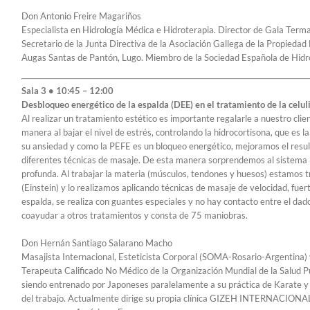
Don Antonio Freire Magariños
Especialista en Hidrología Médica e Hidroterapia. Director de Gala Terma
Secretario de la Junta Directiva de la Asociación Gallega de la Propiedad
Augas Santas de Pantón, Lugo. Miembro de la Sociedad Española de Hidr
Sala 3 • 10:45 – 12:00
Desbloqueo energético de la espalda (DEE) en el tratamiento de la celuli
Al realizar un tratamiento estético es importante regalarle a nuestro cli
manera al bajar el nivel de estrés, controlando la hidrocortisona, que e
su ansiedad y como la PEFE es un bloqueo energético, mejoramos el resul
diferentes técnicas de masaje. De esta manera sorprendemos al sistema n
profunda. Al trabajar la materia (músculos, tendones y huesos) estamos t
(Einstein) y lo realizamos aplicando técnicas de masaje de velocidad, fuert
espalda, se realiza con guantes especiales y no hay contacto entre el dado
coayudar a otros tratamientos y consta de 75 maniobras.
Don Hernán Santiago Salarano Macho
Masajista Internacional, Esteticista Corporal (SOMA-Rosario-Argentin
Terapeuta Calificado No Médico de la Organización Mundial de la Salud Pú
siendo entrenado por Japoneses paralelamente a su práctica de Karate y p
del trabajo. Actualmente dirige su propia clínica GIZEH INTERNACIONAL