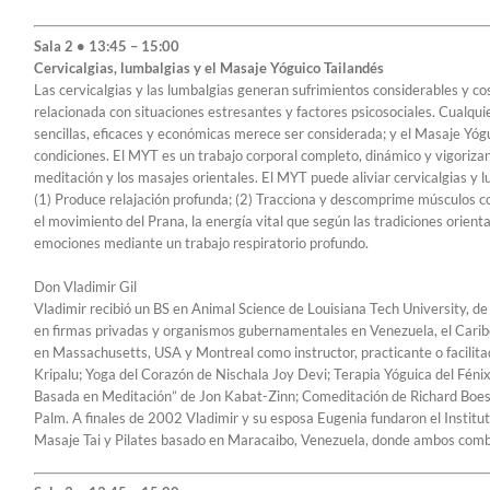
Sala 2 • 13:45 – 15:00
Cervicalgias, lumbalgias y el Masaje Yóguico Tailandés
Las cervicalgias y las lumbalgias generan sufrimientos considerables y cos
relacionada con situaciones estresantes y factores psicosociales. Cualquie
sencillas, eficaces y económicas merece ser considerada; y el Masaje Yóg
condiciones. El MYT es un trabajo corporal completo, dinámico y vigorizan
meditación y los masajes orientales. El MYT puede aliviar cervicalgias y 
(1) Produce relajación profunda; (2) Tracciona y descomprime músculos co
el movimiento del Prana, la energía vital que según las tradiciones orienta
emociones mediante un trabajo respiratorio profundo.
Don Vladimir Gil
Vladimir recibió un BS en Animal Science de Louisiana Tech University, d
en firmas privadas y organismos gubernamentales en Venezuela, el Carib
en Massachusetts, USA y Montreal como instructor, practicante o facilita
Kripalu; Yoga del Corazón de Nischala Joy Devi; Terapia Yóguica del Fén
Basada en Meditación” de Jon Kabat-Zinn; Comeditación de Richard Boestl
Palm. A finales de 2002 Vladimir y su esposa Eugenia fundaron el Institut
Masaje Tai y Pilates basado en Maracaibo, Venezuela, donde ambos combin