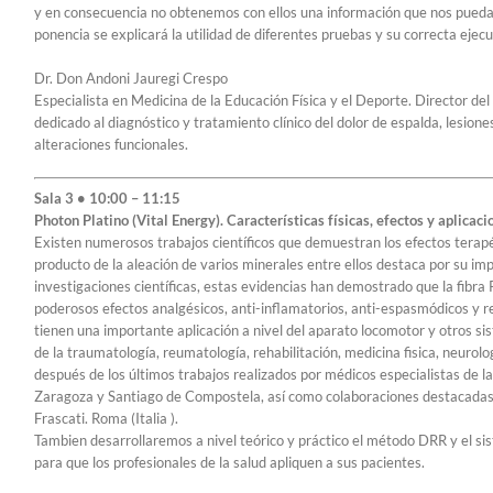
y en consecuencia no obtenemos con ellos una información que nos pueda a
ponencia se explicará la utilidad de diferentes pruebas y su correcta eje
Dr. Don Andoni Jauregi Crespo
Especialista en Medicina de la Educación Física y el Deporte. Director de
dedicado al diagnóstico y tratamiento clínico del dolor de espalda, lesion
alteraciones funcionales.
Sala 3 • 10:00 – 11:15
Photon Platino (Vital Energy). Características físicas, efectos y aplicac
Existen numerosos trabajos científicos que demuestran los efectos terapéu
producto de la aleación de varios minerales entre ellos destaca por su im
investigaciones científicas, estas evidencias han demostrado que la fibra
poderosos efectos analgésicos, anti-inflamatorios, anti-espasmódicos y r
tienen una importante aplicación a nivel del aparato locomotor y otros s
de la traumatología, reumatología, rehabilitación, medicina fisica, neurolo
después de los últimos trabajos realizados por médicos especialistas de 
Zaragoza y Santiago de Compostela, así como colaboraciones destacadas c
Frascati. Roma (Italia ).
Tambien desarrollaremos a nivel teórico y práctico el método DRR y el sis
para que los profesionales de la salud apliquen a sus pacientes.