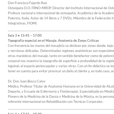
Don Francisco Fajardo Ruiz
Osteópata D.O. FRNO-MROP. Director del Instituto Internacional de Ost
Profesor nacional e internacional de osteopatía. Académico de la Academi
Palermo, Italia. Autor de 14 libros y 7 DVDs. Miembro de la Federación 
Integrativas, FIOMI.
Sala 3 • 15:45 – 17:00
Topografía especial en el Masaje. Anatomía de Zonas Críticas
Con frecuencia las manos del masajista se deslizan por zonas donde, bajo l
y nerviosas delicadas. Determinadas regiones anatómicas son especialment
otras maniobras del masaje, tanto en sentido benefactor como de potencia
corporal nos muestra la topografía de superficie a profundidad de la región 
inguinal, el espacio periescapular y varias otras. Con un fin didáctico se
tener en cuenta para evitar provocar un daño al cliente y, en todo caso, 
Dr. Don Juan Bosco Calvo
Médico. Profesor Titular de Anatomía Humana en la Universidad de Alcalá
Deporte, y Escuela de Enfermería y Fisioterapia). Especializado en Medi
Pionero de la Medicina de la Danza y Medicina de la Música, es la persona
referente internacional en Rehabilitación con Técnicas Corporales.
Sala 1 • 17:15 – 18:30