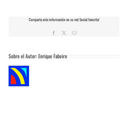
terapeútico.
Aplicación
del
Comparta esta información en su red Social favorita!
Método
a
las
Facebook
X
Correo
acciones
electrónico
del
día
a
Sobre el Autor:
Enrique Fabeiro
día
para
aumentar
la
calidad
de
vida