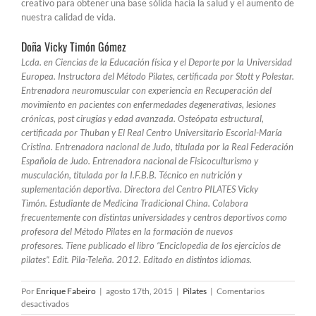
creativo para obtener una base sólida hacia la salud y el aumento de
nuestra calidad de vida.
Doña Vicky Timón Gómez
Lcda. en Ciencias de la Educación física y el Deporte por la Universidad
Europea. Instructora del Método Pilates, certificada por Stott y Polestar.
Entrenadora neuromuscular con experiencia en Recuperación del
movimiento en pacientes con enfermedades degenerativas, lesiones
crónicas, post cirugías y edad avanzada. Osteópata estructural,
certificada por Thuban y El Real Centro Universitario Escorial-María
Cristina. Entrenadora nacional de Judo, titulada por la Real Federación
Española de Judo. Entrenadora nacional de Fisicoculturismo y
musculación, titulada por la I.F.B.B.
Técnico en nutrición y
suplementación deportiva. Directora del Centro PILATES Vicky
Timón. Estudiante de Medicina Tradicional China. Colabora
frecuentemente con distintas universidades y centros deportivos como
profesora del Método Pilates en la formación de nuevos
profesores. Tiene publicado el libro “Enciclopedia de los ejercicios de
pilates”. Edit. Pila-Teleña. 2012. Editado en distintos idiomas.
Por
Enrique Fabeiro
|
agosto 17th, 2015
|
Pilates
|
Comentarios
en
desactivados
Pilates